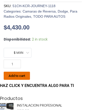
SKU:
51CH-KCR-JOURNEY-1118
Categories:
Camaras de Reversa
,
Dodge
,
Para
Radios Originales
,
TODO PARA AUTOS
$
4,430.00
Kit
Disponibilidad:
2 in stock
Camara
De
$ MXN
Reversa
Dodge
Journey
Pantalla
Add to cart
4.3
Año
HAZ CLICK Y ENCUENTRA ALGO PARA TI
2011-
2018
Productos
KCR
quantity
INSTALACION PROFESIONAL