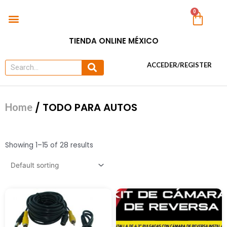
Ir
Menu
0
Car
al
TODO PARA AUTOS
contenido
TIENDA ONLINE MÉXICO
Search
Search
ACCEDER/REGISTER
/ TODO PARA AUTOS
Home
Showing 1–15 of 28 results