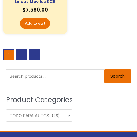
Lineas Moviles KCR
$
7,580.00
Add to cart
1
2
→
Search
Search
for:
Product Categories