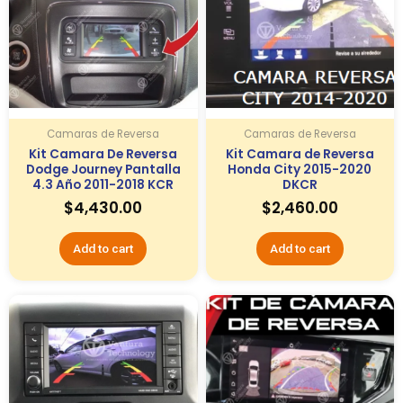
Camaras de Reversa
Camaras de Reversa
Kit Camara De Reversa
Kit Camara de Reversa
Dodge Journey Pantalla
Honda City 2015-2020
4.3 Año 2011-2018 KCR
DKCR
$
4,430.00
$
2,460.00
Add to cart
Add to cart