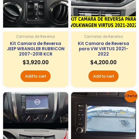
Camaras de Reversa
Camaras de Reversa
Kit Camara de Reversa
Kit Camara de Reversa
JEEP WRANGLER RUBRICON
para VW VIRTUS 2021-
2007-2018 KCR
2022
$
3,920.00
$
4,200.00
Add to cart
Add to cart
¡Oferta!