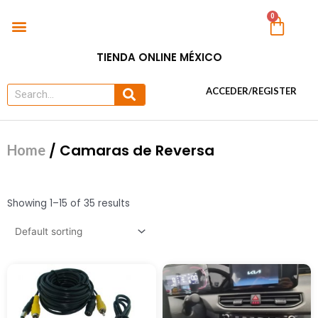
Ir
Menu
0
Car
al
TODO PARA AUTOS
contenido
TIENDA ONLINE MÉXICO
Search
Search
ACCEDER/REGISTER
/ Camaras de Reversa
Home
Showing 1–15 of 35 results