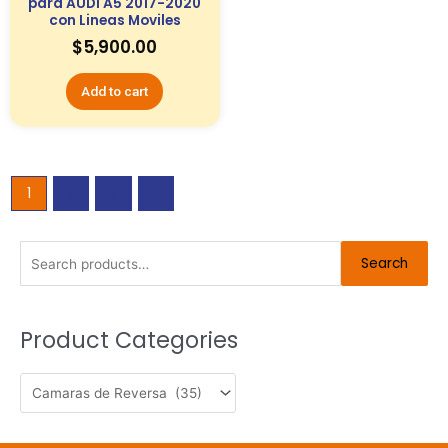
para AUDI A5 2017-2020
con Lineas Moviles
$
5,900.00
Add to cart
1
2
3
→
Search
Search
for:
Product Categories