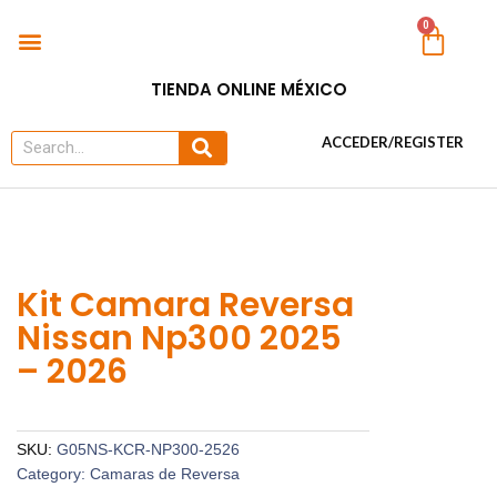
Ir
Menu
0
Car
al
TODO PARA AUTOS
contenido
TIENDA ONLINE MÉXICO
Search
Search
ACCEDER/REGISTER
Kit Camara Reversa
Nissan Np300 2025
– 2026
SKU:
G05NS-KCR-NP300-2526
Category:
Camaras de Reversa