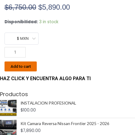
$
6,750.00
$
5,890.00
Kit
Disponibilidad:
3 in stock
Camara
Reversa
$ MXN
Nissan
Np300
2025
-
Add to cart
2026
quantity
HAZ CLICK Y ENCUENTRA ALGO PARA TI
Productos
INSTALACION PROFESIONAL
$
100.00
Kit Camara Reversa Nissan Frontier 2025 - 2026
$
7,890.00